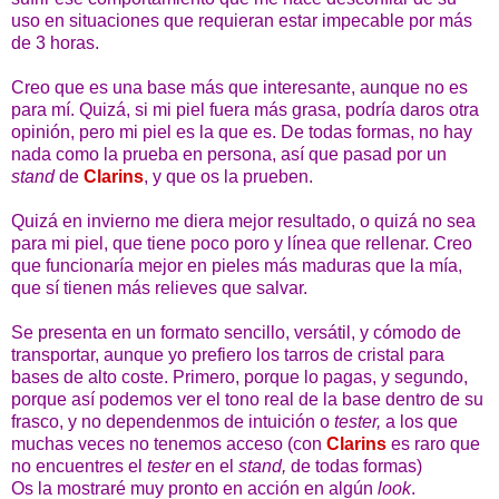
uso en situaciones que requieran estar impecable por más
de 3 horas.
Creo que es una base más que interesante, aunque no es
para mí. Quizá, si mi piel fuera más grasa, podría daros otra
opinión, pero mi piel es la que es. De todas formas, no hay
nada como la prueba en persona, así que pasad por un
stand
de
Clarins
, y que os la prueben.
Quizá en invierno me diera mejor resultado, o quizá no sea
para mi piel, que tiene poco poro y línea que rellenar. Creo
que funcionaría mejor en pieles más maduras que la mía,
que sí tienen más relieves que salvar.
Se presenta en un formato sencillo, versátil, y cómodo de
transportar, aunque yo prefiero los tarros de cristal para
bases de alto coste. Primero, porque lo pagas, y segundo,
porque así podemos ver el tono real de la base dentro de su
frasco, y no dependenmos de intuición o
tester,
a los que
muchas veces no tenemos acceso (con
Clarins
es raro que
no encuentres el
tester
en el
stand,
de todas formas)
Os la mostraré muy pronto en acción en algún
look
.