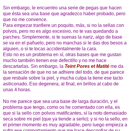
Sin embargo, le encuentro una serie de pegas que hacen
que ésta sea una base que agradezco haber probado, pero
que no me convence.
Para empezar tranfiere un poquito, más, si no la sellas con
polvos, pero no es algo excesivo, no te vas quedando a
parches. Simplemente, si te suenas la nariz, algo de base
se va en el pañuelo, pero no manchas si le das dos besos a
alguien, o si te tocas accidentalmente la cara.
Esto no es un problema en sí, otras bases que me gustan
mucho también tienen ese defectillo y no me hace
descartarlas. Sin embargo, la
Teint Pores et Matité
me da
la sensación de que no se adhiere del todo, de que parece
que resbale sobre la piel, y mucha culpa la tiene ese tacto
asiliconado. Eso degenera, al final, en brillos al cabo de
unas 4 horas.
No me parece que sea una base de larga duración, y el
problema que tengo, como os he comentado con ella, es
que si la sello con polvos matificantes, sí la noto demasiado
seca sobre mi piel (que ya tiende a serlo); y si no la sello, en
el primer momento es muy agradable, pero luego empieza a
sufrir ese comportamiento que me hace desconfiar de su