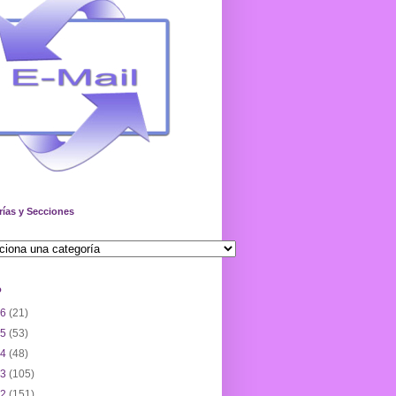
rías y Secciones
o
26
(21)
25
(53)
24
(48)
23
(105)
22
(151)