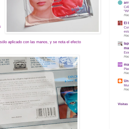
arr
CA
"IN
Hac
El 
s
Com
est
Hac
sólo aplicado con las manos, y se nota el efecto
lap
maq
Est
Hac
mar
Pla
Hac
Un 
Mus
Hac
Visitas