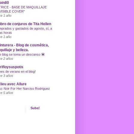
oin80
TRICE - BASE DE MAQUILLAJE
VISIBLE COVER"
e 1 año
libro de conjuros de Tita Hellen
prados y gastados de agosto, sí, a
as horas
e 1 año
inturera - Blog de cosmética,
uillaje y belleza.
e blog se toma un descanso 💟
e 2 años
ifloysuspotis
nes de verano en el blog!
e 3 años
lieu avec Allure
c Noir For Her Narciso Rodriguez
e 5 años
Sube!