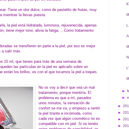
K
sar. Tiene un olor dulce, como de pastelito de frutas, muy
a mientras la llevas puesta.
M
la, la piel está hidratada, luminosa, rejuvenecida, apenas
L
n, tiene mejor tono, alivia la fatiga, ...Como tratamiento
A
doradas se transfieren en parte a la piel, por eso es mejor
M
 a salir más.
N
os 15 ml, que tienes para más de una semana de
queden las partículas en la piel es aplicarlo sobre un
L
que están los brillos, es con el que tocamos la piel a toques.
M
No os voy a decir que sea un mal
►
f
tratamiento, porque mentiría. El
problema es que a mí, pasados
►
unos minutos, la sensación de
►
20
confort
se me va, y empiezo a sentir
►
20
la piel tirante e incómoda, como
cada vez que algún cosmético no es
►
20
compatible con mi piel. Si no tenéis
►
20
estos problemas de sensibilidad, os