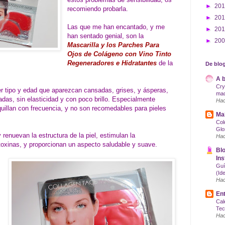
►
20
recomiendo probarla.
►
20
Las que me han encantado, y me
►
20
han sentado genial, son la
►
20
Mascarilla y los
Parches Para
Ojos de Colágeno con Vino Tinto
Regeneradores e Hidratantes
de la
De blog
A b
Cry
er tipo y edad que aparezcan cansadas, grises, y ásperas,
maq
das, sin elasticidad y con poco brillo. Especialmente
Hac
illan con frecuencia, y no son recomedables para pieles
Mak
Col
Glo
 renuevan la estructura de la piel, estimulan la
Hac
 toxinas, y proporcionan un aspecto saludable y suave.
Blo
Ins
Guí
(Id
Hac
Ent
Cal
Tec
Hac