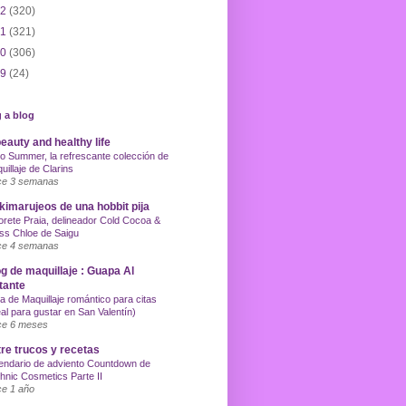
12
(320)
11
(321)
10
(306)
09
(24)
 a blog
eauty and healthy life
o Summer, la refrescante colección de
uillaje de Clarins
e 3 semanas
imarujeos de una hobbit pija
orete Praia, delineador Cold Cocoa &
ss Chloe de Saigu
e 4 semanas
g de maquillaje : Guapa Al
tante
a de Maquillaje romántico para citas
eal para gustar en San Valentín)
e 6 meses
re trucos y recetas
endario de adviento Countdown de
hnic Cosmetics Parte II
e 1 año