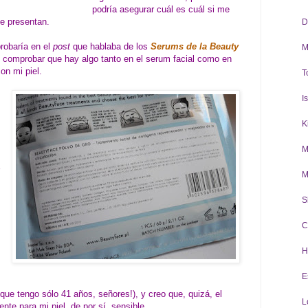
podría asegurar cuál es cuál si me
se presentan.
D
robaría en el
post
que hablaba de los
Serums de la Beauty
M
o comprobar que hay algo tanto en el serum facial como en
on mi piel.
T
I
K
M
M
S
C
H
E
que tengo sólo 41 años, señores!), y creo que, quizá, el
L
te para mi piel, de por sí, sensible.