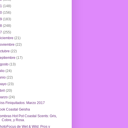
21
(148)
20
(156)
19
(183)
18
(248)
17
(255)
iciembre
(21)
noviembre
(22)
ctubre
(22)
eptiembre
(17)
agosto
(13)
ulio
(24)
unio
(22)
mayo
(23)
bril
(20)
marzo
(24)
iss Finiquitados: Marzo 2017
ook Coastal Geisha
ombras Hot Pot Coastal Scents: Gris,
Cobre, y Rosa.
hotoFocus de Wet & Wild: Pros y