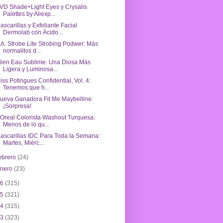
VD Shade+Light Eyes y Crysalis
Palettes by Aliexp...
ascarillas y Exfoliante Facial
Dermolab con Ácido...
.A. Strobe Lite Strobing Podwer: Más
normalitos d...
lien Eau Sublime: Una Diosa Más
Ligera y Luminosa...
iss Potingues Confidential, Vol. 4:
Tenemos que h...
ueva Ganadora Fit Me Maybelline:
¡Sorpresa!
'Oreal Colorista Washout Turquesa:
Menos de lo qu...
ascarillas IDC Para Toda la Semana:
Martes, Miérc...
ebrero
(24)
enero
(23)
16
(315)
15
(321)
14
(315)
13
(323)