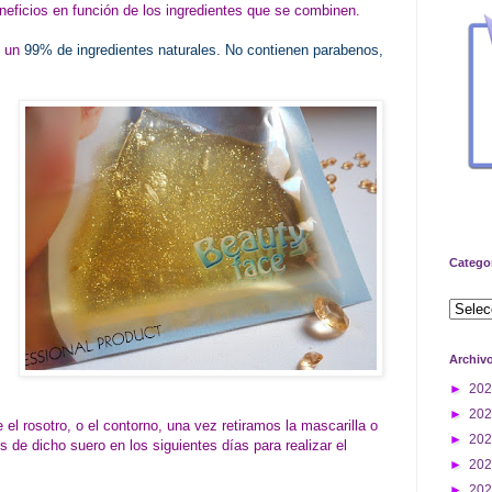
eneficios en función de los ingredientes que se combinen.
n un
99% de ingredientes naturales
. No contienen parabenos,
Catego
Archiv
►
20
►
20
 el rosotro, o el contorno, una vez retiramos la mascarilla o
►
20
s de dicho suero en los siguientes días para realizar el
►
20
►
20