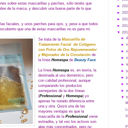
es sobre estas mascarillas y parches, sólo tenéis que
►
20
bre de la marca, y descubrir una buena parte de lo que
►
20
►
20
las faciales, y unos parches para ojos, y, pese a que todos
►
20
scubierto que una de estas mascarillas no es para mí.
▼
20
►
d
Se trata de la
Mascarilla de
Tratamiento Facial de Colágeno
►
con Polvo de Oro Rejuvenecedor
►
o
y Mejorador de la Circulación
de
►
s
la línea
Homespa
de
Beauty Face
.
►
La línea
Homespa
es, en teoría, la
►
j
destinada al uso doméstico, pero
►
j
con calidad profesional, aunque
►
comparando los productos
semejantes de la dos líneas
►
a
(
Professional
y
Homespa
) yo
▼
apenas he notado diferencia entre
M
una y otra. Quizá una de las
L
mayores ventajas es que la
S
mascarilla de la
Professional
viene
estiradita, y tal vez los activos son
algo más concentrados, pero no
P