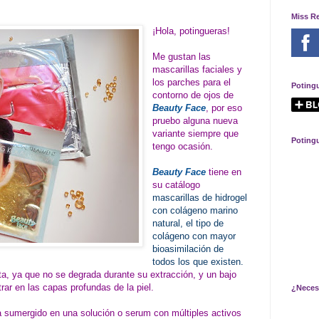
Miss R
¡Hola, potingueras!
Me gustan las
mascarillas faciales y
los parches para el
Poting
contorno de ojos de
Beauty Face
, por eso
pruebo alguna nueva
variante siempre que
Poting
tengo ocasión.
Beauty Face
tiene en
su catálogo
mascarillas de hidrogel
con colágeno marino
natural, el tipo de
colágeno con mayor
bioasimilación de
todos los que existen.
ta, ya que no se degrada durante su extracción, y un bajo
rar en las capas profundas de la piel.
¿Neces
a sumergido en una solución o serum con múltiples activos