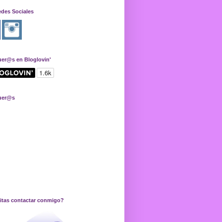
edes Sociales
uer@s en Bloglovin'
uer@s
itas contactar conmigo?