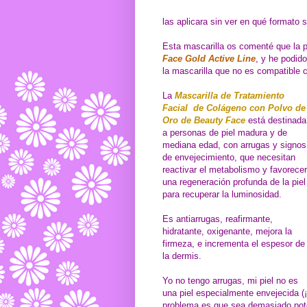
las aplicara sin ver en qué formato 
Esta mascarilla os comenté que la p
Face Gold Active Line
, y he podid
la mascarilla que no es compatible c
La
Mascarilla de Tratamiento
Facial de Colágeno con Polvo de
Oro de Beauty Face
está destinada
a personas de piel madura y de
mediana edad, con arrugas y signos
de envejecimiento, que necesitan
reactivar el metabolismo y favorecer
una regeneración profunda de la piel
para recuperar la luminosidad.
Es antiarrugas, reafirmante,
hidratante, oxigenante, mejora la
firmeza, e incrementa el espesor de
la dermis.
Yo no tengo arrugas, mi piel no es
una piel especialmente envejecida (¡
problema es que sea demasiado poten