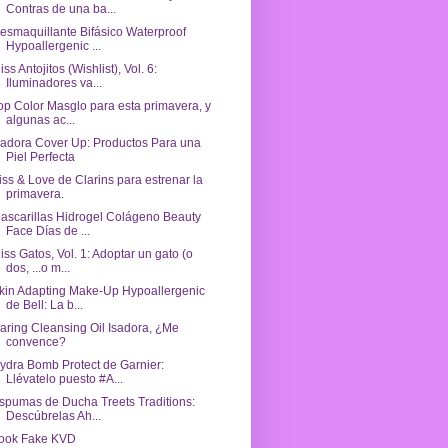
Contras de una ba...
esmaquillante Bifásico Waterproof
Hypoallergenic ...
iss Antojitos (Wishlist), Vol. 6:
Iluminadores va...
op Color Masglo para esta primavera, y
algunas ac...
sadora Cover Up: Productos Para una
Piel Perfecta
iss & Love de Clarins para estrenar la
primavera.
ascarillas Hidrogel Colágeno Beauty
Face Días de ...
iss Gatos, Vol. 1: Adoptar un gato (o
dos, ...o m...
kin Adapting Make-Up Hypoallergenic
de Bell: La b...
aring Cleansing Oil Isadora, ¿Me
convence?
ydra Bomb Protect de Garnier:
Llévatelo puesto #A...
spumas de Ducha Treets Traditions:
Descúbrelas Ah...
ook Fake KVD