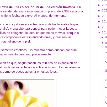
►
20
 trata de una colección, ni de una edición limitada
. En
►
20
e venden de forma individual a un precio de
2,99€
cada una
, ni tiene fecha de cierre. Al menos, de momento.
►
20
►
20
con un piquito en el centro de uno de los laterales largos,
►
20
etalle), y una abertura central para poder mover la boca,
▼
20
llas de colágeno, lo ideal es que no os mováis, porque si
ste componente está intentando crear, y que son las
►
d
ás relleno de la piel.
▼
M
cisamente estéticas. Os muestro cómo quedan por pura
P
ara lucimiento personal, precisamente.
A
ción es que, según pasan los minutos de exposición de
 el borde se va replegando sobre sí mismo. La piel absorbe
G
la, como se puede apreciar en estas fotos.
L
C
L
A