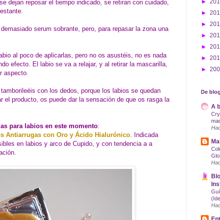
►
20
 se dejan reposar el tiempo indicado, se retiran con cuidado,
estante.
►
20
►
20
n demasiado serum sobrante, pero, para repasar la zona una
►
20
►
20
labio al poco de aplicarlas, pero no os asustéis, no es nada
►
20
o efecto. El labio se va a relajar, y al retirar la mascarilla,
►
20
r aspecto.
tamborileéis con los dedos, porque los labios se quedan
De blog
rar el producto, os puede dar la sensación de que os rasga la
A b
Cry
maq
las para labios en este momento
:
Hac
s Antiarrugas con Oro y Ácido Hialurónico
. Indicada
Mak
ibles en labios y arco de Cupido, y con tendencia a a
Col
ación.
Glo
Hac
Blo
Ins
Guí
(Id
Hac
Ent