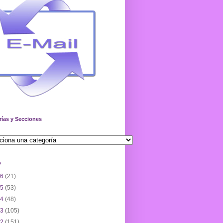
rías y Secciones
o
26
(21)
25
(53)
24
(48)
23
(105)
22
(151)