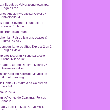
aja Beauty by Volverasentirtetowapa:
Regalos con ...
orteo Angel Arty Collector Cover 7º
Aniversario M...
D Liquid Coverage Foundation de
Catrice: No tan u...
ook Bohemian Plum
ohemian Flair de Isadora: Leaves &
Plums (hojas y...
esmaquillante de Uñas Express 2 en 1
Douglas Make...
abiales Deborah Milano para este
Otoño: Milano Re...
anadora Sorteo Deborah Milano 7º
Aniversario Miss...
aster Strobing Sticks de Maybelline,
#LuceElStrobing
is Lippie Stix Matte X de Colourpop,
¡Por fin!
ook 20's Soul
anity Avenue de Cazcarra: ¡Felices
Años 20!
eauty Face Lip Mask & Eye Mask: