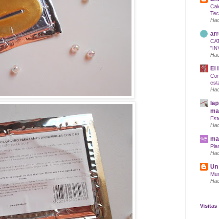
Cal
Tec
Hac
arr
CA
"IN
Hac
El 
Com
est
Hac
lap
maq
Est
Hac
mar
Pla
Hac
Un 
Mus
Hac
Visitas