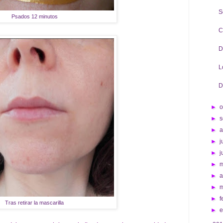
S
Psados 12 minutos
C
D
L
D
►
o
►
s
►
►
j
►
j
►
►
a
►
►
f
Tras retirar la mascarilla
►