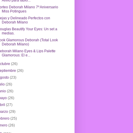
Alivio para labio...
orteo Deborah Milano 7º Aniversario
Miss Potingues
ejas y Delineado Perfectos con
Deborah Milano
ouglas Beautify Your Eyes: Un set a
medias.
ook Glamorous Deborah (Total Look
Deborah Milano)
eborah Milano Eyes & Lips Palette
Glamorous: El e...
ctubre
(26)
eptiembre
(26)
agosto
(23)
ulio
(26)
unio
(26)
mayo
(26)
bril
(27)
marzo
(29)
ebrero
(25)
enero
(26)