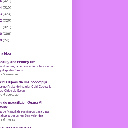
15
(321)
14
(315)
13
(323)
12
(320)
11
(321)
10
(306)
09
(24)
 a blog
eauty and healthy life
o Summer, la refrescante colección de
uillaje de Clarins
e 3 semanas
imarujeos de una hobbit pija
orete Praia, delineador Cold Cocoa &
ss Chloe de Saigu
e 4 semanas
g de maquillaje : Guapa Al
tante
a de Maquillaje romántico para citas
eal para gustar en San Valentín)
e 6 meses
re trucos y recetas