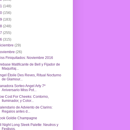
21
(148)
20
(156)
19
(183)
18
(248)
17
(255)
16
(315)
iciembre
(29)
noviembre
(26)
iss Finiquitados: Noviembre 2016
rebase Matificante de Bell y Fijador de
Maquillaj...
ngel Étoile Des Reves, Ritual Nocturno
de Glamour...
anadora Sorteo Angel Arty 7º
Aniversario Miss Pot...
ow Cost For Cheeks: Contorno,
Iluminador, y Color...
alendario de Adviento de Clarins:
Regalos antes d...
ook Goldie Champagne
ll Night Long Sleek Palette: Neutros y
Festivos.