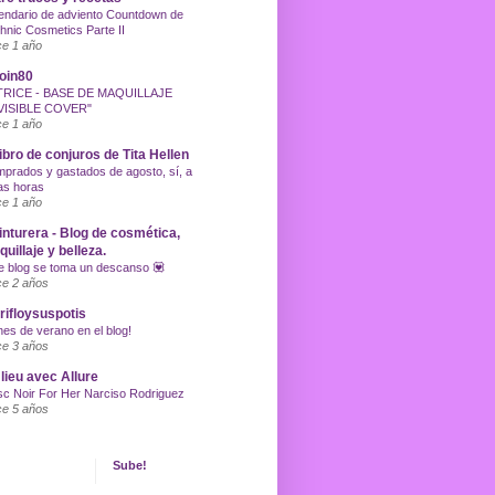
endario de adviento Countdown de
hnic Cosmetics Parte II
e 1 año
oin80
TRICE - BASE DE MAQUILLAJE
VISIBLE COVER"
e 1 año
libro de conjuros de Tita Hellen
prados y gastados de agosto, sí, a
as horas
e 1 año
inturera - Blog de cosmética,
uillaje y belleza.
e blog se toma un descanso 💟
e 2 años
ifloysuspotis
nes de verano en el blog!
e 3 años
lieu avec Allure
c Noir For Her Narciso Rodriguez
e 5 años
Sube!