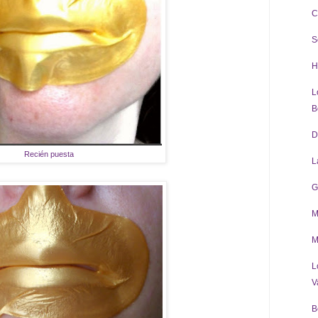
C
S
H
L
B
D
Recién puesta
L
G
M
M
L
V
B