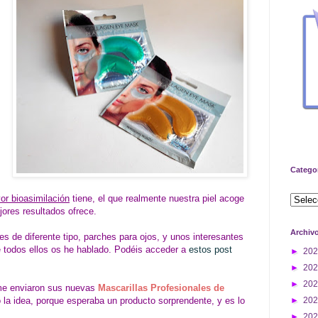
Catego
or bioasimilación
tiene, el que realmente nuestra piel acoge
jores resultados ofrece.
Archiv
es de diferente tipo, parches para ojos, y unos interesantes
e todos ellos os he hablado. Podéis acceder a
estos post
►
20
►
20
►
20
e enviaron sus nuevas
Mascarillas Profesionales de
 la idea, porque esperaba un producto sorprendente, y es lo
►
20
►
20