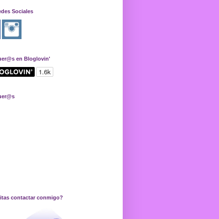
edes Sociales
uer@s en Bloglovin'
uer@s
itas contactar conmigo?