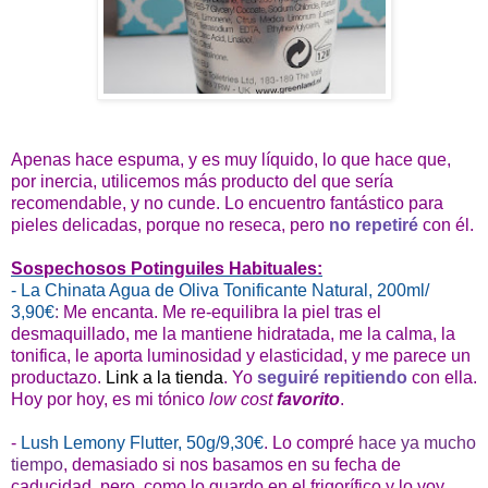
Apenas hace espuma, y es muy líquido, lo que hace que,
por inercia, utilicemos más producto del que sería
recomendable, y no cunde. Lo encuentro fantástico para
pieles delicadas, porque no reseca, pero
no repetiré
con él.
Sospechosos Potinguiles Habituales:
-
La Chinata Agua de Oliva Tonificante Natural, 200ml/
3,90€
:
Me encanta. Me re-equilibra la piel tras el
desmaquillado, me la mantiene hidratada, me la calma, la
tonifica, le aporta luminosidad y elasticidad, y me parece un
productazo.
Link a la tienda
. Yo
seguiré repitiendo
con ella.
Hoy por hoy, es mi tónico
low cost
favorito
.
-
Lush Lemony Flutter, 50g/9,30€
. Lo compré
hace ya mucho
tiempo
, demasiado si nos basamos en su fecha de
caducidad, pero, como lo guardo en el frigorífico y lo voy