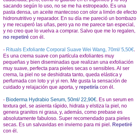
sacando según lo uso, no se me ha estropeado. Es una
pasta densa, un aceite mantecoso con olor a limón de efecto
hidronutritivo y reparador. En su día me pareció un bombazo
y me recuperó las uñas, pero ya no me parece tan especial,
y no creo que lo vuelva a comprar. Salvo que me lo regalen,
no repetiré
con él.
-
Rituals Exfoliante Corporal Suave Wei Wang, 70ml/ 5,50€
.
Es una crema suave con partícula exfoliantes muy
pequeñas y bien diseminadas que realizan una exfoliación
muy suave, perfecta para pieles secas o sensibles. Al ser
crema, la piel no se deshidrata tanto, queda elástica y
perfumada con loto y yi yi ren. Me gusta la sensación de
cuidado y relajación que aporta, y
repetiría
con él.
-
Bioderma Hydrabio Serum, 50ml/ 22,90€
. Es un serum en
textura gel, se asienta rápido, hidrata y elstiza la piel, no
genera granitos ni grasa, y, además, como prebase es
absolutamente fabuloso. Super recomendado para pieles
secas. Es un salvavidas en invierno para mi piel.
Repetiré
con él.