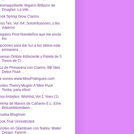
esmaquillante Vegano Bifásico de
Douglas: La inte...
ook Spring Glow Clarins
iss Tés, Vol. 64: SoloInfusiones, y tés
viajeros
egalos Post-Navideños que me envía
Iris
pciones para dar luz a tus labios esta
primavera ...
uevas Ombre Iridiscente y Paleta de 5
Tonos de Cl...
uz de Primavera con Clarins. BB Skin
Detox Fluid ...
a somos www.MissPotingues.com
orteo Thierry Mugler A*Men Pure
Tonka, para ellos!
iss Antojitos. Wishlist, Vol.1: Nars (1)
rema de Manos de Cáñamo E.L. Eine
#elcambioestaen...
rueba Bloglovin
ook True Unrestricted
icoteo en Glamtown con Nabla: Water
Dream, Farenh...