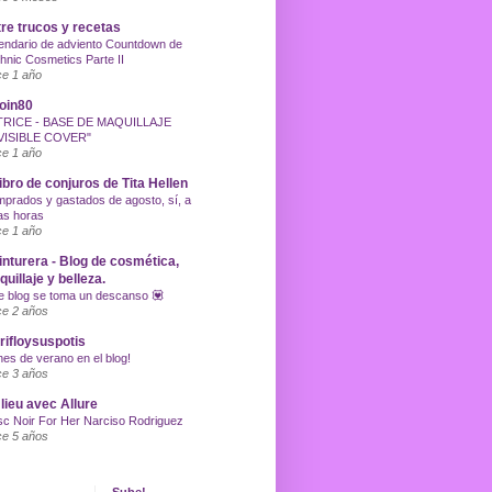
re trucos y recetas
endario de adviento Countdown de
hnic Cosmetics Parte II
e 1 año
oin80
TRICE - BASE DE MAQUILLAJE
VISIBLE COVER"
e 1 año
libro de conjuros de Tita Hellen
prados y gastados de agosto, sí, a
as horas
e 1 año
inturera - Blog de cosmética,
uillaje y belleza.
e blog se toma un descanso 💟
e 2 años
ifloysuspotis
nes de verano en el blog!
e 3 años
lieu avec Allure
c Noir For Her Narciso Rodriguez
e 5 años