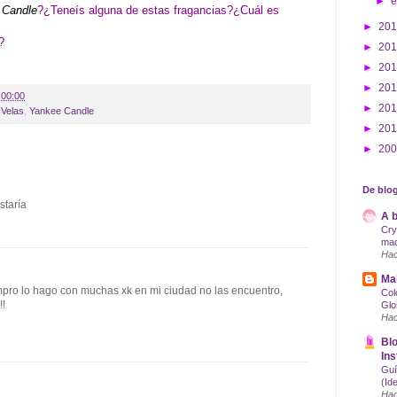
►
 Candle
?¿Teneís alguna de estas fragancias?¿Cuál es
►
20
?
►
20
►
20
►
20
:00:00
►
20
,
Velas
,
Yankee Candle
►
20
►
20
De blog
staría
A b
Cry
maq
Hac
Mak
pro lo hago con muchas xk en mi ciudad no las encuentro,
Col
!!
Glo
Hac
Blo
Ins
Guí
(Id
Hac