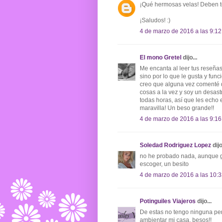
¡Qué hermosas velas! Deben t
¡Saludos! :)
4 de marzo de 2016 a las 9:12
El mono Gretel
dijo...
Me encanta al leer tus reseñas
sino por lo que le gusta y fun
creo que alguna vez comenté 
cosas a la vez y soy un desas
todas horas, así que les echo 
maravilla! Un beso grande!!
4 de marzo de 2016 a las 9:16
Soledad Rodriguez Lopez
dijo
no he probado nada, aunque ga
escoger, un besito
4 de marzo de 2016 a las 10:
Potinguiles Viajeros
dijo...
De estas no tengo ninguna pe
ambientar mi casa. besos!!