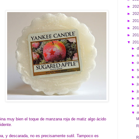
►
20
►
20
►
20
►
20
►
20
▼
20
►
d
►
►
o
►
s
►
►
j
►
j
►
►
a
▼
ina muy bien el toque de manzana roja de matiz algo ácido
M
idente.
R
na, y descarada, no es precisamente sutil. Tampoco es
R