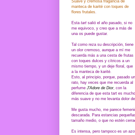
Suave y cremosa fragancia de
manteca de karité con toques de
flores frutales
.
Esta
tart
salió el año pasado, si no
me equivoco, y creo que a más de
una os puede gustar.
Tal como reza su descripción, tiene
un olor cremoso, aunque a mí me
recuerda más a una cesta de frutas
con toques dulces y cítricos a un
mismo tiempo, y un deje floral, que
a la manteca de karité.
Esto, al principio, porque, pasado u
rato, hay veces que me recuerda al
perfume
J'Adore de Dior
, con la
diferencia de que esta tart es much
más suave y no me levanta dolor d
Me gusta mucho, me parece femenina
descarada. Para estancias pequeñas
tamaño medio, o que no estén cerra
Es intensa, pero tampoco es un azot