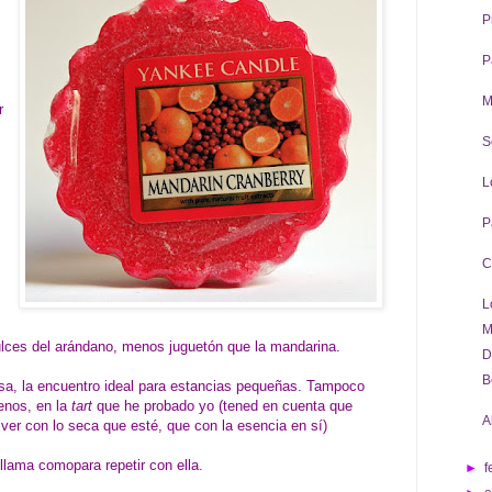
P
P
M
r
S
L
P
C
L
M
dulces del arándano, menos juguetón que la mandarina.
D
B
nsa, la encuentro ideal para estancias pequeñas. Tampoco
enos, en la
tart
que he probado yo (tened en cuenta que
A
er con lo seca que esté, que con la esencia en sí)
lama comopara repetir con ella.
►
f