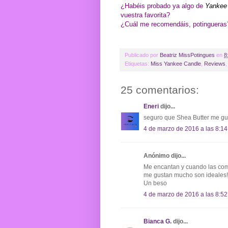
¿Habéis probado ya algo de
Yankee
vuestra favorita?
¿Cuál me recomendáis, potingueras
Publicado por
Beatriz MissPotingues
en
8
Etiquetas:
Miss Yankee Candle
,
Reviews
25 comentarios:
Eneri
dijo...
seguro que Shea Butter me gu
4 de marzo de 2016 a las 8:14
Anónimo dijo...
Me encantan y cuando las com
me gustan mucho son ideales!
Un beso
4 de marzo de 2016 a las 8:52
Bianca G.
dijo...