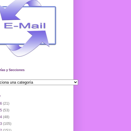
rías y Secciones
o
26
(21)
25
(53)
24
(48)
23
(105)
22
(151)