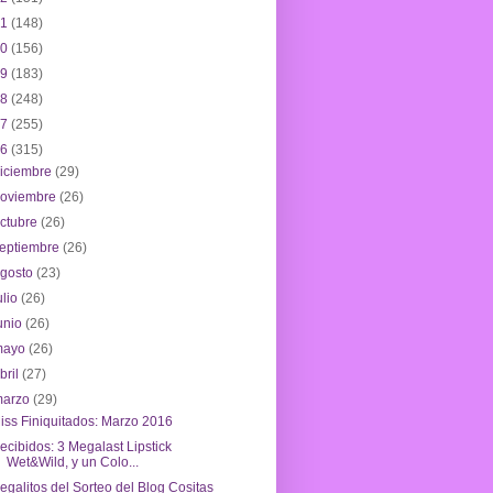
21
(148)
20
(156)
19
(183)
18
(248)
17
(255)
16
(315)
iciembre
(29)
noviembre
(26)
ctubre
(26)
eptiembre
(26)
agosto
(23)
ulio
(26)
unio
(26)
mayo
(26)
bril
(27)
marzo
(29)
iss Finiquitados: Marzo 2016
ecibidos: 3 Megalast Lipstick
Wet&Wild, y un Colo...
egalitos del Sorteo del Blog Cositas