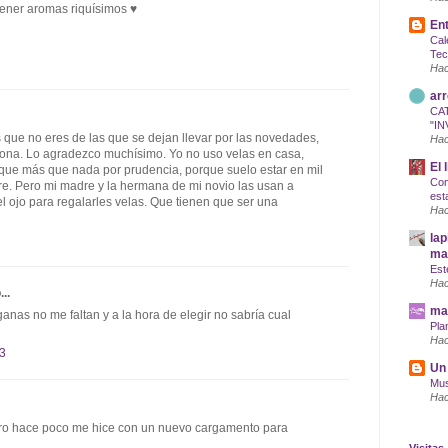
ener aromas riquísimos ♥
Ent
Cal
Tec
Hac
arr
CA
"IN
 que no eres de las que se dejan llevar por las novedades,
Hac
ciona. Lo agradezco muchísimo. Yo no uso velas en casa,
El 
que más que nada por prudencia, porque suelo estar en mil
Com
tre. Pero mi madre y la hermana de mi novio las usan a
est
el ojo para regalarles velas. Que tienen que ser una
Hac
lap
maq
Est
Hac
...
mar
nas no me faltan y a la hora de elegir no sabría cual
Pla
Hac
33
Un 
Mus
Hac
ro hace poco me hice con un nuevo cargamento para