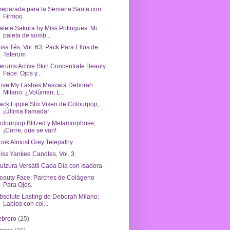
reparada para la Semana Santa con
Firmoo
aleta Sakura by Miss Potingues: Mi
paleta de somb...
iss Tés, Vol. 63: Pack Para Ellos de
Teterum
erums Active Skin Concentrate Beauty
Face: Ojos y...
ove My Lashes Mascara Deborah
Milano: ¿Volúmen, L...
ack Lippie Stix Vixen de Colourpop,
¡Última llamada!
olourpop Blitzed y Metamorphose,
¡Corre, que se van!
ook Almost Grey Telepathy
iss Yankee Candles, Vol. 3
ulzura Versátil Cada Día con Isadora
eauty Face: Parches de Colágeno
Para Ojos.
bsolute Lasting de Deborah Milano:
Labios con col...
ebrero
(25)