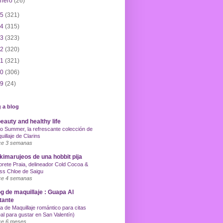
enero
(26)
15
(321)
14
(315)
13
(323)
12
(320)
11
(321)
10
(306)
09
(24)
 a blog
eauty and healthy life
o Summer, la refrescante colección de
uillaje de Clarins
e 3 semanas
imarujeos de una hobbit pija
orete Praia, delineador Cold Cocoa &
ss Chloe de Saigu
e 4 semanas
g de maquillaje : Guapa Al
tante
a de Maquillaje romántico para citas
eal para gustar en San Valentín)
e 6 meses