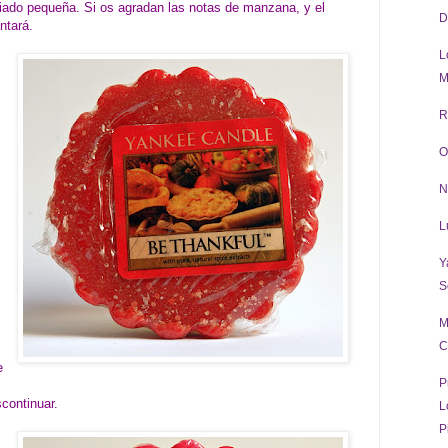
iado pequeña. Si os agradan las notas de manzana, y el
D
ntará.
L
M
R
O
N
L
Y
S
M
C
e
P
continuar.
L
P