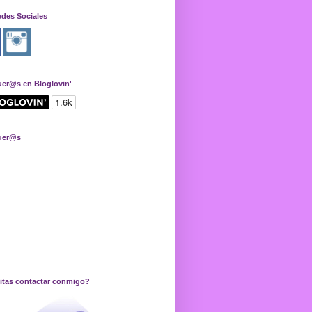
edes Sociales
uer@s en Bloglovin'
uer@s
itas contactar conmigo?