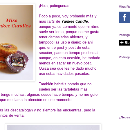
¡Hola, potingueras!
Miss R
Poco a poco, voy probando más y
más
tarts
de
Yankee Candle
,
aunque ya os comenté que mi ritmo
suele ser lento, porque no me gusta
Poting
tener demasiadas abiertas, y
tampoco las uso a diario; de ahí
que, entre post y post de esta
sección, pase un tiempo prudencial;
Poting
aunque, en esta ocasión, he tardado
menos en sacar un nuevo post.
Quizá sea que les he dado mucho
uso estas navidades pasadas.
También habréis notado que no
suelen ser las tartaletas más
: tengo muchas, algunas desde hace tiempo, y no me guío
 que me llama la atención en ese momento.
as las descatalogan y no siempre las encuentras, pero la
untos de venta.
¿Neces