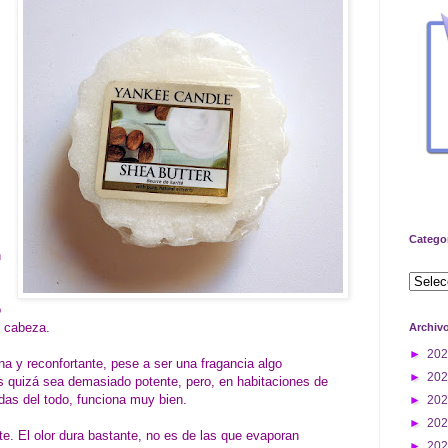
Catego
n
o
e cabeza.
Archiv
►
20
 y reconfortante, pese a ser una fragancia algo
►
20
 quizá sea demasiado potente, pero, en habitaciones de
das del todo, funciona muy bien.
►
20
►
20
e. El olor dura bastante, no es de las que evaporan
►
20