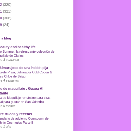
12
(320)
11
(321)
10
(306)
09
(24)
 a blog
eauty and healthy life
o Summer, la refrescante colección de
uillaje de Clarins
e 3 semanas
imarujeos de una hobbit pija
orete Praia, delineador Cold Cocoa &
ss Chloe de Saigu
e 4 semanas
g de maquillaje : Guapa Al
tante
a de Maquillaje romántico para citas
eal para gustar en San Valentín)
e 6 meses
re trucos y recetas
endario de adviento Countdown de
hnic Cosmetics Parte II
e 1 año