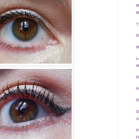
M
M
Y
R
M
L
M
R
F
R
D
A
P
F