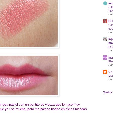
arr
CA
"IN
Hac
El 
Com
est
Hac
lap
maq
Est
Hac
mar
Pla
Hac
Un 
Mus
Hac
Visitas
or rosa pastel con un puntito de viveza que lo hace muy
 que yo use mucho, pero me parece bonito en pieles rosadas