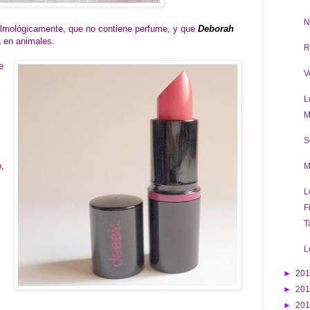
N
talmológicamente, que no contiene perfume, y que
Deborah
a en animales.
R
e
V
L
M
S
o,
M
L
F
T
L
►
20
►
20
►
20