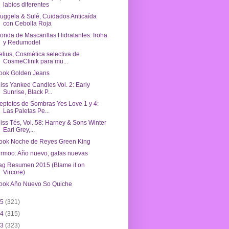
labios diferentes
uggela & Sulé, Cuidados Anticaída
con Cebolla Roja
onda de Mascarillas Hidratantes: Iroha
y Redumodel
elius, Cosmética selectiva de
CosmeClinik para mu...
ook Golden Jeans
iss Yankee Candles Vol. 2: Early
Sunrise, Black P...
eptetos de Sombras Yes Love 1 y 4:
Las Paletas Pe...
iss Tés, Vol. 58: Harney & Sons Winter
Earl Grey,...
ook Noche de Reyes Green King
irmoo: Año nuevo, gafas nuevas
ag Resumen 2015 (Blame it on
Vircore)
ook Año Nuevo So Quiche
15
(321)
14
(315)
13
(323)