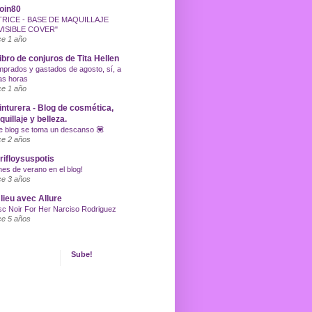
oin80
TRICE - BASE DE MAQUILLAJE
VISIBLE COVER"
e 1 año
libro de conjuros de Tita Hellen
prados y gastados de agosto, sí, a
as horas
e 1 año
inturera - Blog de cosmética,
uillaje y belleza.
e blog se toma un descanso 💟
e 2 años
ifloysuspotis
nes de verano en el blog!
e 3 años
lieu avec Allure
c Noir For Her Narciso Rodriguez
e 5 años
Sube!