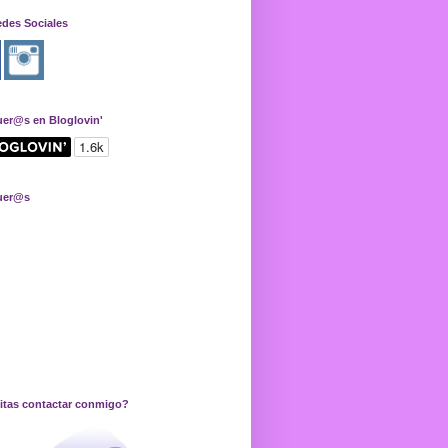
edes Sociales
uer@s en Bloglovin'
uer@s
itas contactar conmigo?