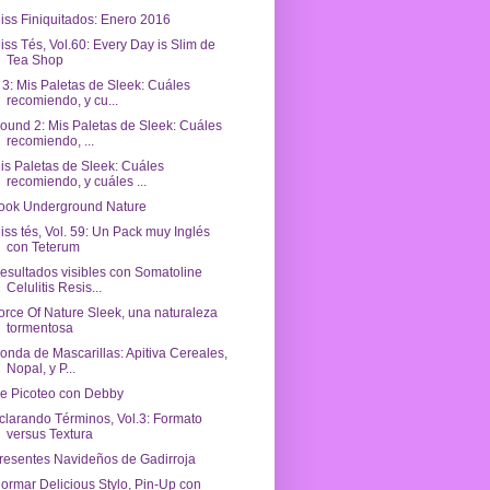
iss Finiquitados: Enero 2016
iss Tés, Vol.60: Every Day is Slim de
Tea Shop
 3: Mis Paletas de Sleek: Cuáles
recomiendo, y cu...
ound 2: Mis Paletas de Sleek: Cuáles
recomiendo, ...
is Paletas de Sleek: Cuáles
recomiendo, y cuáles ...
ook Underground Nature
iss tés, Vol. 59: Un Pack muy Inglés
con Teterum
esultados visibles con Somatoline
Celulitis Resis...
orce Of Nature Sleek, una naturaleza
tormentosa
onda de Mascarillas: Apitiva Cereales,
Nopal, y P...
e Picoteo con Debby
clarando Términos, Vol.3: Formato
versus Textura
resentes Navideños de Gadirroja
lormar Delicious Stylo, Pin-Up con