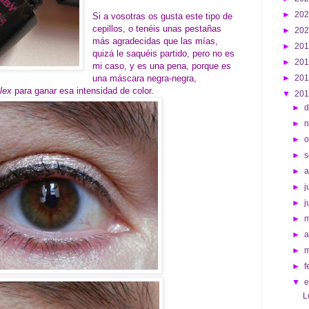
►
20
Si a vosotras os gusta este tipo de
cepillos, o tenéis unas pestañas
►
20
más agradecidas que las mías,
►
20
quizá le saquéis partido, pero no es
►
20
mi caso, y es una pena, porque es
una máscara negra-negra,
►
20
lex
para ganar esa intensidad de color.
▼
20
►
d
►
►
o
►
s
►
►
j
►
j
►
►
a
►
►
f
▼
L