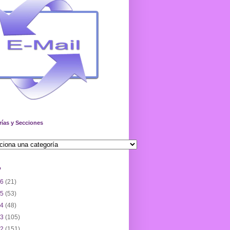
rías y Secciones
o
26
(21)
25
(53)
24
(48)
23
(105)
22
(151)