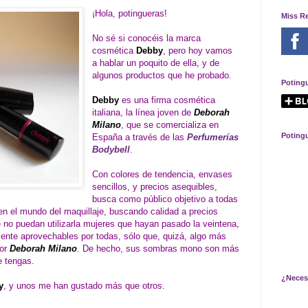
¡Hola, potingueras!
Miss R
No sé si conocéis la marca
cosmética
Debby
, pero hoy vamos
a hablar un poquito de ella, y de
algunos productos que he probado.
Poting
Debby
es una firma cosmética
italiana, la línea joven de
Deborah
Milano
, que se comercializa en
Poting
España a través de las
Perfumerías
Bodybell
.
Con colores de tendencia, envases
sencillos, y precios asequibles,
busca como público objetivo a todas
 en el mundo del maquillaje, buscando calidad a precios
e no puedan utilizarla mujeres que hayan pasado la veintena,
ente aprovechables por todas, sólo que, quizá, algo más
yor
Deborah Milano
. De hecho, sus sombras mono son más
e tengas.
¿Neces
y
, y unos me han gustado más que otros.