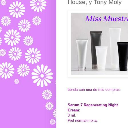
House, y Tony Moly
tienda con una de mis compras.
Serum 7 Regenerating Night
Cream
:
3 ml.
Piel normal-mixta.