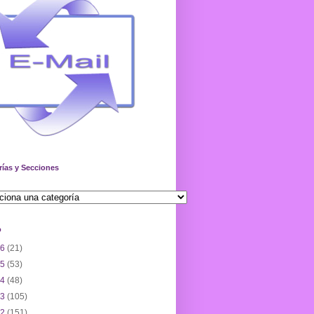
rías y Secciones
o
26
(21)
25
(53)
24
(48)
23
(105)
22
(151)