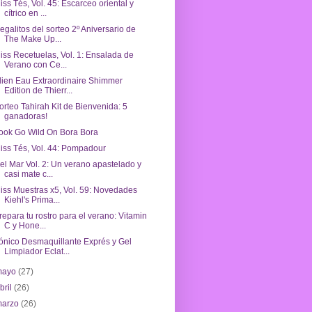
iss Tés, Vol. 45: Escarceo oriental y
cítrico en ...
egalitos del sorteo 2º Aniversario de
The Make Up...
iss Recetuelas, Vol. 1: Ensalada de
Verano con Ce...
lien Eau Extraordinaire Shimmer
Edition de Thierr...
orteo Tahirah Kit de Bienvenida: 5
ganadoras!
ook Go Wild On Bora Bora
iss Tés, Vol. 44: Pompadour
el Mar Vol. 2: Un verano apastelado y
casi mate c...
iss Muestras x5, Vol. 59: Novedades
Kiehl's Prima...
repara tu rostro para el verano: Vitamin
C y Hone...
ónico Desmaquillante Exprés y Gel
Limpiador Eclat...
mayo
(27)
bril
(26)
marzo
(26)