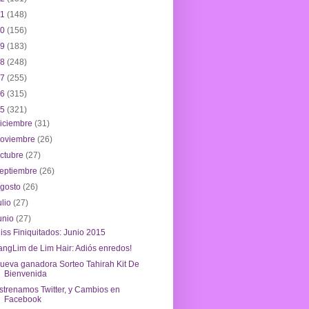
21
(148)
20
(156)
19
(183)
18
(248)
17
(255)
16
(315)
15
(321)
iciembre
(31)
noviembre
(26)
ctubre
(27)
eptiembre
(26)
agosto
(26)
ulio
(27)
unio
(27)
iss Finiquitados: Junio 2015
angLim de Lim Hair: Adiós enredos!
ueva ganadora Sorteo Tahirah Kit De
Bienvenida
strenamos Twitter, y Cambios en
Facebook