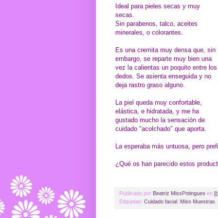
Ideal para pieles secas y muy
secas.
Sin parabenos, talco, aceites
minerales, o colorantes.
Es una cremita muy densa que, sin
embargo, se reparte muy bien una
vez la calientas un poquito entre los
dedos. Se asienta enseguida y no
deja rastro graso alguno.
La piel queda muy confortable,
elástica, e hidratada, y me ha
gustado mucho la sensación de
cuidado "acolchado" que aporta.
La esperaba más untuosa, pero prefi
¿Qué os han parecido estos product
Publicado por
Beatriz MissPotingues
en
8
Etiquetas:
Cuidado facial
,
Miss Muestras
,