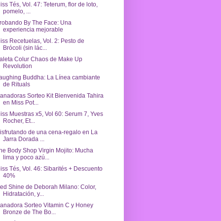
iss Tés, Vol. 47: Teterum, flor de loto,
pomelo, ...
robando By The Face: Una
experiencia mejorable
iss Recetuelas, Vol. 2: Pesto de
Brócoli (sin lác...
aleta Colur Chaos de Make Up
Revolution
aughing Buddha: La Línea cambiante
de Rituals
anadoras Sorteo Kit Bienvenida Tahira
en Miss Pot...
iss Muestras x5, Vol 60: Serum 7, Yves
Rocher, Et...
isfrutando de una cena-regalo en La
Jarra Dorada ...
he Body Shop Virgin Mojito: Mucha
lima y poco azú...
iss Tés, Vol. 46: Sibarités + Descuento
40%
ed Shine de Deborah Milano: Color,
Hidratación, y...
anadora Sorteo Vitamin C y Honey
Bronze de The Bo...