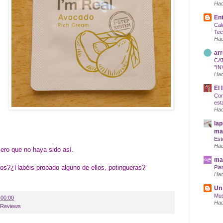
Hac
Ent
Cal
Tec
Hac
arr
CA
"IN
Hac
El 
Com
est
Hac
lap
maq
Est
Hac
ero que no haya sido así.
mar
os?¿Habéis probado alguno de ellos, potingueras?
Pla
Hac
Un 
Mus
:00:00
Hac
Reviews