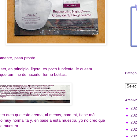
amente, pasa pronto.
ser, en principio, ligera, es poco fundente, le cuesta
Catego
que termine de hacerlo, forma bolitas.
Archiv
►
20
pero creo que esta crema, al menos, para mi, tiene más
►
20
o muy normalita y, en base a esta muestra, yo no creo que
►
20
e muestra.
►
20
►
20