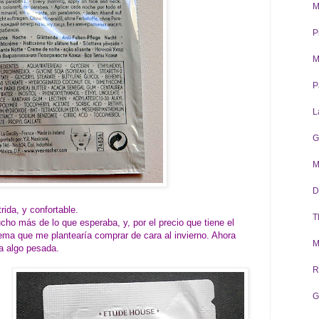
M
P
M
P
L
G
M
D
rida, y confortable.
T
o más de lo que esperaba, y, por el precio que tiene el
ema que me plantearía comprar de cara al invierno. Ahora
M
ra algo pesada.
R
G