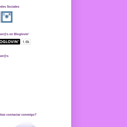
edes Sociales
uer@s en Bloglovin'
uer@s
itas contactar conmigo?