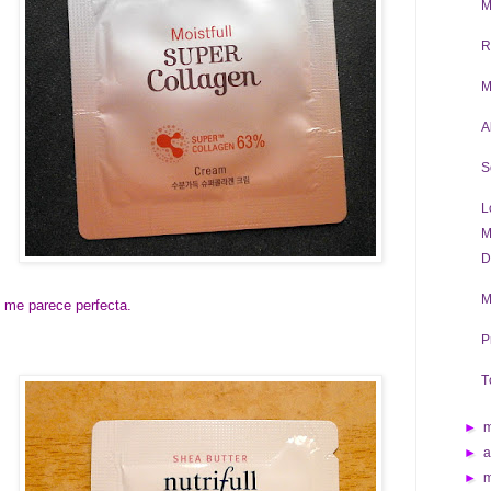
M
R
M
A
S
L
M
D
M
 me parece perfecta.
P
T
►
►
a
►