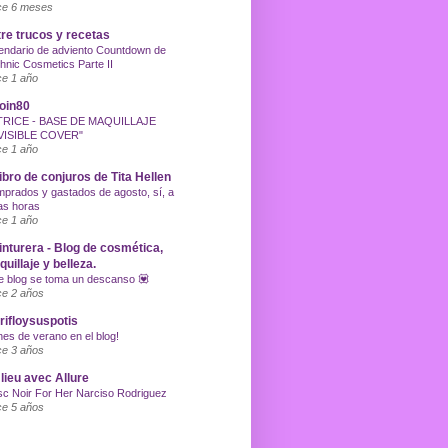
e 6 meses
re trucos y recetas
endario de adviento Countdown de
hnic Cosmetics Parte II
e 1 año
oin80
TRICE - BASE DE MAQUILLAJE
VISIBLE COVER"
e 1 año
libro de conjuros de Tita Hellen
prados y gastados de agosto, sí, a
as horas
e 1 año
inturera - Blog de cosmética,
uillaje y belleza.
e blog se toma un descanso 💟
e 2 años
ifloysuspotis
nes de verano en el blog!
e 3 años
lieu avec Allure
c Noir For Her Narciso Rodriguez
e 5 años