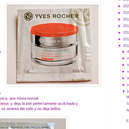
►
20
►
20
►
20
►
20
►
20
►
20
▼
20
e
►
d
►
►
o
►
s
►
►
j
▼
j
o
M
 seca, que mixta-normal.
esor, y deja la piel perfectamente acolchada y
T
se asienta del todo y no deja brillos.
N
E