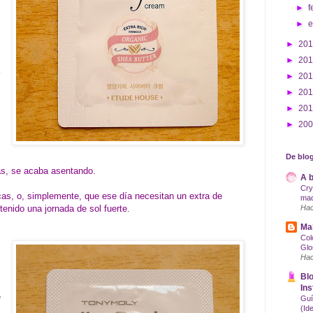
►
f
►
►
20
►
20
►
20
►
20
►
20
►
20
De blog
vas, se acaba asentando.
A b
Cry
as, o, simplemente, que ese día necesitan un extra de
maq
enido una jornada de sol fuerte.
Hac
Mak
Col
Glo
Hac
Blo
Ins
e
Guí
(Id