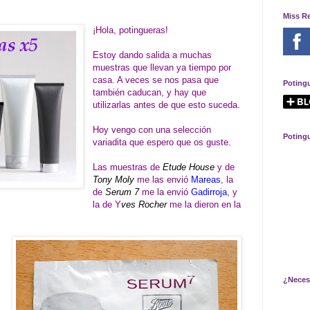
Miss R
¡Hola, potingueras!
Estoy dando salida a muchas
muestras que llevan ya tiempo por
casa. A veces se nos pasa que
Poting
también caducan, y hay que
utilizarlas antes de que esto suceda.
Hoy vengo con una selección
Poting
variadita que espero que os guste.
Las muestras de
Etude House
y de
Tony Moly
me las envió
Mareas
, la
de
Serum 7
me la envió
Gadirroja
, y
la de Y
ves Rocher
me la dieron en la
¿Neces