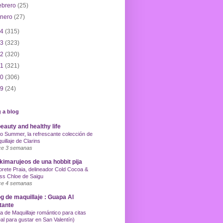
ebrero
(25)
enero
(27)
14
(315)
13
(323)
12
(320)
11
(321)
10
(306)
09
(24)
 a blog
eauty and healthy life
o Summer, la refrescante colección de
uillaje de Clarins
e 3 semanas
imarujeos de una hobbit pija
orete Praia, delineador Cold Cocoa &
ss Chloe de Saigu
e 4 semanas
g de maquillaje : Guapa Al
tante
a de Maquillaje romántico para citas
eal para gustar en San Valentín)