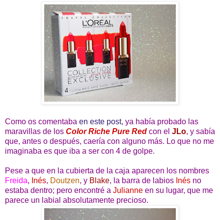
Como os comentaba
en este post,
ya había probado las
maravillas de los
Color Riche Pure Red
con el
JLo
, y sabía
que, antes o después, caería con alguno más. Lo que no me
imaginaba es que iba a ser con 4 de golpe.
Pese a que en la cubierta de la caja aparecen los nombres
Freida
,
Inés
,
Doutzen
, y
Blake
, la barra de labios
Inés
no
estaba dentro; pero encontré a
Julianne
en su lugar, que me
parece un labial absolutamente precioso.