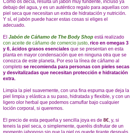
Como os decía, resulta un jabón muy fundente, incluso ya
debajo del agua, y es un auténtico regalo para aquellas con
piel seca que necesitan un extra de hidratación y nutrición.
Y sí, el jabón puede hacer estas cosas si eliges el
adecuado.
El
Jabón de Cáñamo de The Body Shop
está realizado
con aceite de cáñamo de comercio justo
,
rico en omegas 3
y 6, ácidos grasos esenciales
que se presentan en esta
planta en mayor condensación que en ninguna otra que se
conozca de este planeta. Por eso la línea de cáñamo al
completo
se recomienda para personas con pieles secas
y desvitalizadas que necesitan protección e hidratación
extra.
Limpia la piel suavemente, con una fina espuma que deja la
piel limpia y elástica a su paso, hidratada y flexible, y con un
ligero olor herbal que podemos camuflar bajo cualquier
loción corporal, si queremos.
El precio de esta pequeña y sencilla joya es de
8€
, y, si
teneis la piel seca, o simplemente, queréis disfrutar de un
momento jabonoso sin que la piel os quede tirante después,