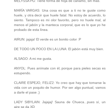
MELYSSA PG: Tiene forma de hoja de cáñamo, sin más.
MARÍA VARGAS: Una cosa es que a ti no te guste como
huele, y otra decir que huele fatal. No estoy de acuerdo, lo
siento. Tampoco es mi olor favorito, pero no huele mal, al
menos el jabón y la manteca corporal, que es lo que yo he
probado de esta línea.
AIRUN: jajaja! El verde es un bonito color :P
DE TODO UN POCO EN LA LUNA: El jabón está muy bien.
ALSAGO: A mi me gusta.
ANYOL: Pues anímate con él, porque para pieles secas es
estupendo.
CLAIRE ESPEJO, FELIZ2: Yo creo que hay que tomarse la
vida con un poquito de humor. Por ser algo puntual, vamos
a darle el pase ;)
LADY SIBYLAIN: Jajajaj! Sauna de Chueca...pues sí, un
aire se da XD