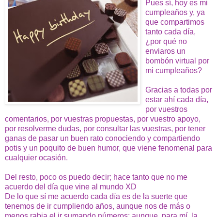
Pues sí, hoy es mi
cumpleaños y, ya
que compartimos
tanto cada día,
¿por qué no
enviaros un
bombón virtual por
mi cumpleaños?
Gracias a todas por
estar ahí cada día,
por vuestros
comentarios, por vuestras propuestas, por vuestro apoyo,
por resolverme dudas, por consultar las vuestras, por tener
ganas de pasar un buen rato conociendo y compartiendo
potis y un poquito de buen humor, que viene fenomenal para
cualquier ocasión.
Del resto, poco os puedo decir; hace tanto que no me
acuerdo del día que vine al mundo XD
De lo que sí me acuerdo cada día es de la suerte que
tenemos de ir cumpliendo años, aunque nos de más o
menos rabia el ir sumando números; aunque, para mí, la